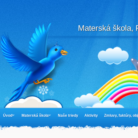
Materská škola, 
Úvod
Materská škola
Naše triedy
Aktivity
Zmluvy, faktúry, o