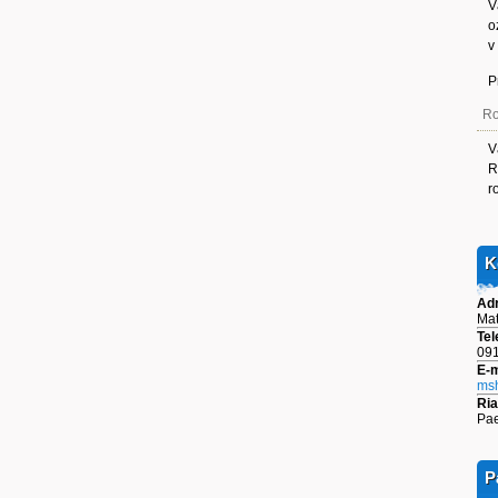
V
o
v
P
Ro
V
R
r
K
Ad
Mat
Tel
091
E-m
msh
Ria
Pae
P