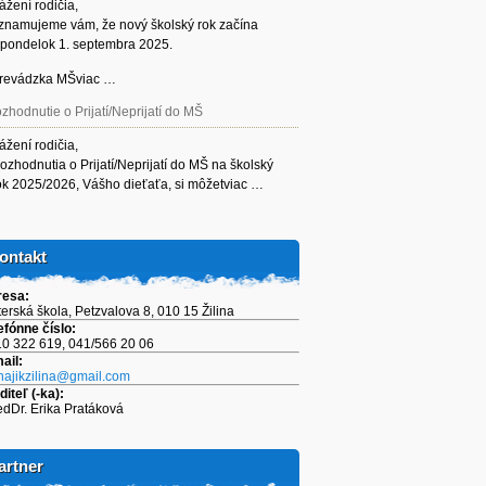
ážení rodičia,
znamujeme vám, že nový školský rok začína
 pondelok 1. septembra 2025.
revádzka MŠviac …
zhodnutie o Prijatí/Neprijatí do MŠ
ážení rodičia,
ozhodnutia o Prijatí/Neprijatí do MŠ na školský
ok 2025/2026, Vášho dieťaťa, si môžetviac …
ontakt
resa:
erská škola, Petzvalova 8, 010 15 Žilina
efónne číslo:
0 322 619, 041/566 20 06
ail:
ajikzilina@gmail.com
diteľ (-ka):
dDr. Erika Pratáková
artner