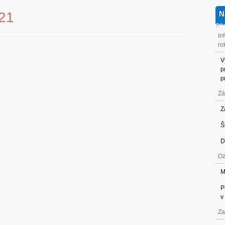
021
N
In
ro
V
p
p
Zá
Z
Š
D
Oz
M
P
v
Za