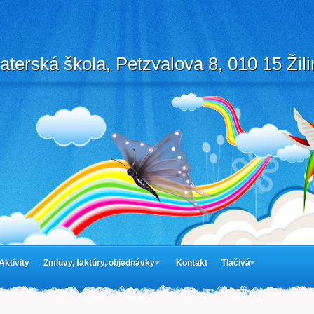
aterská škola, Petzvalova 8, 010 15 Žili
Aktivity
Zmluvy, faktúry, objednávky
Kontakt
Tlačivá