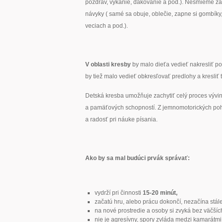
pozdrav, vykanie, ďakovanie a pod.). Nesmieme z
návyky ( samé sa obuje, oblečie, zapne si gombíky, 
veciach a pod.).
V oblasti kresby
by malo dieťa vedieť nakresliť p
by tiež malo vedieť obkresľovať predlohy a kresliť 
Detská kresba umožňuje zachytiť celý proces vývi
a pamäťových schopností. Z jemnomotorických poh
a radosť pri náuke písania.
Ako by sa mal budúci prvák správať:
vydrží pri činnosti
15-20 minút,
začatú hru, alebo prácu dokončí, nezačína stá
na nové prostredie a osoby si zvyká bez väčšíc
nie je agresívny, spory zvláda medzi kamarátmi b