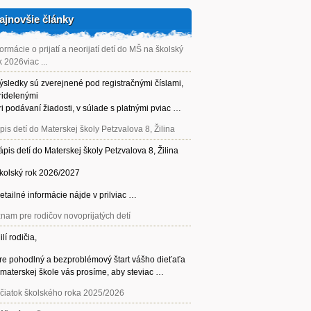
ajnovšie články
formácie o prijatí a neorijatí detí do MŠ na školský
k 2026viac ...
ýsledky sú zverejnené pod registračnými číslami,
ridelenými
ri podávaní žiadosti, v súlade s platnými pviac …
pis detí do Materskej školy Petzvalova 8, Žilina
ápis detí do Materskej školy Petzvalova 8, Žilina
kolský rok 2026/2027
etailné informácie nájde v prilviac …
nam pre rodičov novoprijatých detí
ilí rodičia,
re pohodlný a bezproblémový štart vášho dieťaťa
 materskej škole vás prosíme, aby steviac …
čiatok školského roka 2025/2026