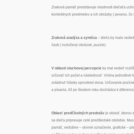
Zraková pamäť predstavuje vlastnosti dieťaťa uch
konkrétnych predmetov a ich obrázky ( pexeso, čo s
Zraková analýza a syntéza
– dieťa by malo vedie
časti ( rozložený obrázok, puzzle).
V oblasti sluchovej percepcie
by mal vedieť rozlíš
určovať ich počet a následnosť. Vníma jednotlivé h
zvládnuť hlásky uprostred slova. Určovanie pozície
a písania. Až po šiestom roku dochádza k diferenciá
Oblasť predčíselných predstáv
je oblasť, ktorou
sa dieťa pripravuje celé predškolské obdobie. Mus
pamäť, verbálne – slovné označenie, grafické – p