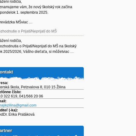
ážení rodičia,
znamujeme vám, že nový školský rok začína
 pondelok 1. septembra 2025.
revádzka MŠviac …
zhodnutie o Prijatí/Neprijatí do MŠ
ážení rodičia,
ozhodnutia o Prijatí/Neprijatí do MŠ na školský
ok 2025/2026, Vášho dieťaťa, si môžetviac …
ontakt
resa:
erská škola, Petzvalova 8, 010 15 Žilina
efónne číslo:
0 322 619, 041/566 20 06
ail:
ajikzilina@gmail.com
diteľ (-ka):
dDr. Erika Pratáková
artner