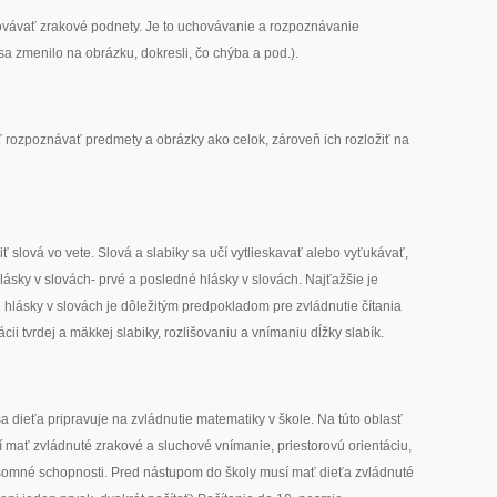
ovávať zrakové podnety. Je to uchovávanie a rozpoznávanie
a zmenilo na obrázku, dokresli, čo chýba a pod.).
ť rozpoznávať predmety a obrázky ako celok, zároveň ich rozložiť na
iť slová vo vete. Slová a slabiky sa učí vytlieskavať alebo vyťukávať,
lásky v slovách- prvé a posledné hlásky v slovách. Najťažšie je
 hlásky v slovách je dôležitým predpokladom pre zvládnutie čítania
cii tvrdej a mäkkej slabiky, rozlišovaniu a vnímaniu dĺžky slabík.
 sa dieťa pripravuje na zvládnutie matematiky v škole. Na túto oblasť
í mať zvládnuté zrakové a sluchové vnímanie, priestorovú orientáciu,
ísomné schopnosti. Pred nástupom do školy musí mať dieťa zvládnuté