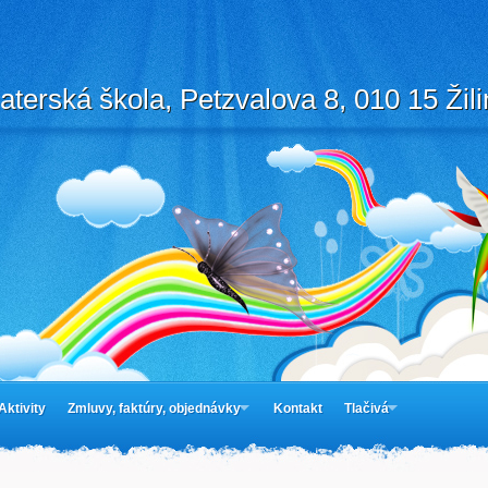
aterská škola, Petzvalova 8, 010 15 Žili
Aktivity
Zmluvy, faktúry, objednávky
Kontakt
Tlačivá