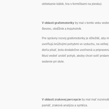
obliekanie bábik, hra s formičkami na piesku).
V oblasti grafomotoriky
by mal v tomto veku vedieť
štvorec, obdĺžnik a trojuholník.
Pre správny rozvoj grafomotoriky je dôležité, aby ma
uvoľňujú krúživými pohybmi vo vzduchu, na veľkej 
dieťa písať, bola dostatočne uvoľnená a pripravená
Musí vedieť urobiť pohyb, akoby chcel soliť prstami
sedenie pri stole.
V oblasti zrakovej percepcie
by mal mať rozvinut
pamäť, zraková analýza a syntéza.