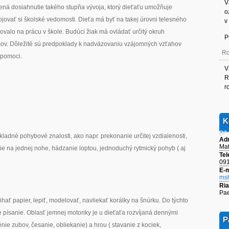
V
ná dosiahnutie takého stupňa vývoja, ktorý dieťaťu umožňuje
o
jovať si školské vedomosti. Dieťa má byť na takej úrovni telesného
v
valo na prácu v škole. Budúci žiak má ovládať určitý okruh
P
mov. Dôležité sú predpoklady k nadväzovaniu vzájomných vzťahov
Ro
 pomoci.
V
R
r
K
ladné pohybové znalosti, ako napr. prekonanie určitej vzdialenosti,
Ad
Mat
e na jednej nohe, hádzanie loptou, jednoduchý rytmický pohyb ( aj
Tel
091
E-m
msh
Ria
Pae
rihať papier, lepiť, modelovať, navliekať korálky na šnúrku. Do týchto
pre písanie. Oblasť jemnej motoriky je u dieťaťa rozvíjaná dennými
P
ie zubov, česanie, obliekanie) a hrou ( stavanie z kociek,