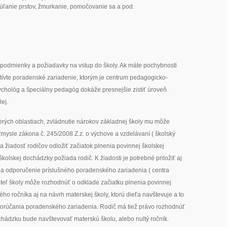
múľanie prstov, žmurkanie, pomočovanie sa a pod.
podmienky a požiadavky na vstup do školy. Ak máte pochybnosti
štívte poradenské zariadenie, ktorým je centrum pedagogicko-
chológ a špeciálny pedagóg dokáže presnejšie zistiť úroveň
ej.
erých oblastiach, zvládnutie nárokov základnej školy mu môže
zmysle zákona č. 245/2008 Z.z. o výchove a vzdelávaní ( školský
 žiadosť rodičov odložiť začiatok plnenia povinnej školskej
kolskej dochádzky požiada rodič. K žiadosti je potrebné priložiť aj
 a odporučenie príslušného poradenského zariadenia ( centra
eľ školy môže rozhodnúť o odklade začiatku plnenia povinnej
ho ročníka aj na návrh materskej školy, ktorú dieťa navštevuje a to
orúčania poradenského zariadenia. Rodič má tiež právo rozhodnúť
ochádzku bude navštevovať materskú školu, alebo nultý ročník.