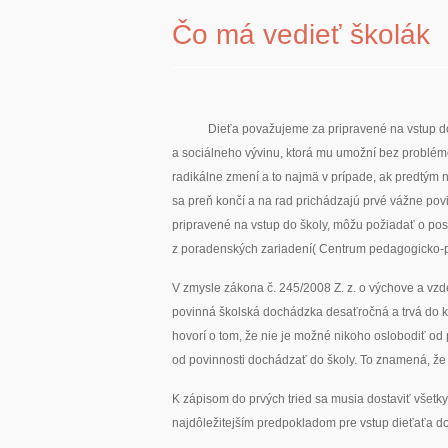
Čo má vedieť školák
Dieťa považujeme za pripravené na vstup do
a sociálneho vývinu, ktorá mu umožní bez problémo
radikálne zmení a to najmä v prípade, ak predtým
sa preň končí a na rad prichádzajú prvé vážne povinn
pripravené na vstup do školy, môžu požiadať o pos
z poradenských zariadení( Centrum pedagogicko-p
V zmysle zákona č. 245/2008 Z. z. o výchove a vzd
povinná školská dochádzka desaťročná a trvá do ko
hovorí o tom, že nie je možné nikoho oslobodiť od
od povinnosti dochádzať do školy. To znamená, že d
K zápisom do prvých tried sa musia dostaviť všetky 
najdôležitejším predpokladom pre vstup dieťaťa do 