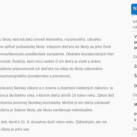
N
In
ro
V
 školy, keď má takú úroveň telesného, rozumového, citového
p
v spĺňať požiadavky školy. Vstupom dieťaťa do školy sa jeho život
p
 nenavštevovalo predškolské zariadenie. Obdobie bezstarostných hier
Zá
osti. Rodičia, ktorí chcú vedieť či ich dieťa je zrelé a dobre
Z
údenie pripravenosti ich dieťaťa na vstup do školy odborníkov
sychologického poradenstva a prevencie).
Š
D
elávaní( školský zákon) a o zmene a doplnení niektorých zákonov je
Oz
nca školského roka, v ktorom dieťa dovŕši 16 rokov veku. Zákon tiež
 plnenia povinnej školskej dochádzky. Možné je len dieťa oslobodiť
M
ieťa je žiakom školy, ale školu navštevuje individuálne.
P
v
deti, ktoré k 31. 8. dosiahnu šesť rokov veku. Základným, ale nie
Za
školy je jeho vek.