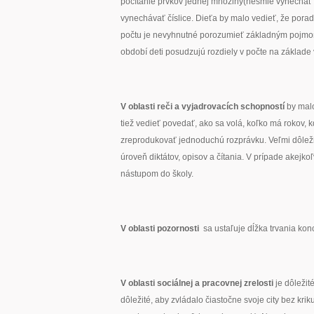
počítanie prvkov jednej množiny(nesmie vynechať a
vynechávať číslice. Dieťa by malo vedieť, že por
počtu je nevyhnutné porozumieť základným pojmom
období deti posudzujú rozdiely v počte na základe
V oblasti reči a vyjadrovacích schopností
by malo
tiež vedieť povedať, ako sa volá, koľko má rokov, k
zreprodukovať jednoduchú rozprávku. Veľmi dôležit
úroveň diktátov, opisov a čítania. V prípade akejk
nástupom do školy.
V oblasti pozornosti
sa ustaľuje dĺžka trvania kon
V oblasti sociálnej a pracovnej zrelosti
je dôležit
dôležité, aby zvládalo čiastočne svoje city bez kri