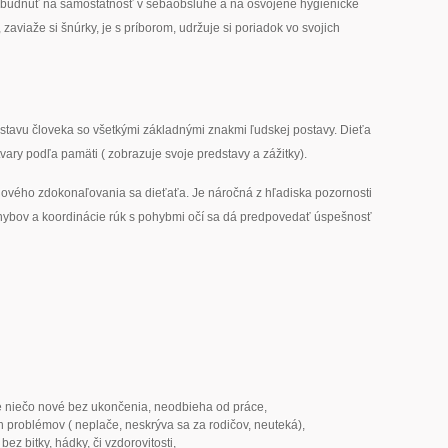
abudnúť na samostatnosť v sebaobsluhe a na osvojené hygienické
zaviaže si šnúrky, je s príborom, udržuje si poriadok vo svojich
ostavu človeka so všetkými základnými znakmi ľudskej postavy. Dieťa
tvary podľa pamäti ( zobrazuje svoje predstavy a zážitky).
nového zdokonaľovania sa dieťaťa. Je náročná z hľadiska pozornosti
ybov a koordinácie rúk s pohybmi očí sa dá predpovedať úspešnosť
le niečo nové bez ukončenia, neodbieha od práce,
h problémov ( neplače, neskrýva sa za rodičov, neuteká),
ez bitky, hádky, či vzdorovitosti,