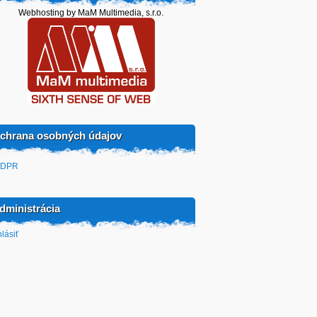
Webhosting by MaM Multimedia, s.r.o.
chrana osobných údajov
DPR
dministrácia
hlásiť