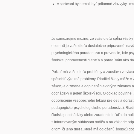
v správaní by nemali byť prítomné zlozvyky- c
Je samozrejme možné, že vaše dieťa spĺňa všetky 
o tom, či je vaše dieťa dostatočne pripravené, nav
psychologického poradenstva a prevencie, kde psy
školskej pripravenosti dieťaťa a poradí vám ako ďal
Pokiaľ má vaše dieťa problémy a zaostáva vo viac
spôsobiť výrazné problémy. Riaditeľ školy môže v 
zákon) a o zmene a doplnení niektorých zákonov na
dochádzky o jeden školský rok. O odklad povinnej š
odporučenie všeobecného lekára pre deti a dorast
pedagogicko-psychologického poradenstva). Riadit
školskej dochádzky alebo zaradení dieťaťa do nulté
s informovaným súhlasom rodiča a na základe odp
o tom, či jeho dieťa, ktoré má odloženú školskú d