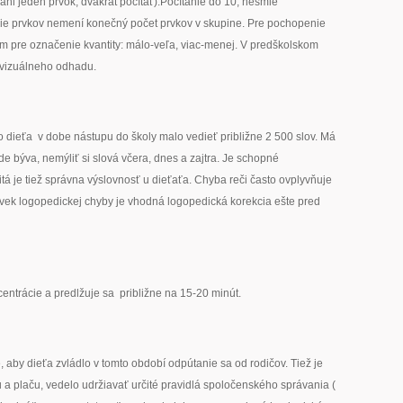
ni jeden prvok, dvakrát počítať).Počítanie do 10, nesmie
adie prvkov nemení konečný počet prvkov v skupine. Pre pochopenie
 pre označenie kvantity: málo-veľa, viac-menej. V predškolskom
 vizuálneho odhadu.
 dieťa v dobe nástupu do školy malo vedieť približne 2 500 slov. Má
de býva, nemýliť si slová včera, dnes a zajtra. Je schopné
á je tiež správna výslovnosť u dieťaťa. Chyba reči často ovplyvňuje
oľvek logopedickej chyby je vhodná logopedická korekcia ešte pred
centrácie a predlžuje sa približne na 15-20 minút.
é, aby dieťa zvládlo v tomto období odpútanie sa od rodičov. Tiež je
ku a plaču, vedelo udržiavať určité pravidlá spoločenského správania (