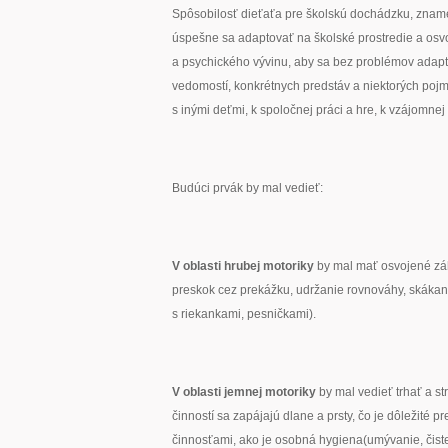
Spôsobilosť dieťaťa pre školskú dochádzku, zname
úspešne sa adaptovať na školské prostredie a osvo
a psychického vývinu, aby sa bez problémov adapto
vedomostí, konkrétnych predstáv a niektorých poj
s inými deťmi, k spoločnej práci a hre, k vzájomnej
Budúci prvák by mal vedieť:
V oblasti hrubej motoriky
by mal mať osvojené zák
preskok cez prekážku, udržanie rovnováhy, skákani
s riekankami, pesničkami).
V oblasti jemnej motoriky
by mal vedieť trhať a st
činností sa zapájajú dlane a prsty, čo je dôležité 
činnosťami, ako je osobná hygiena(umývanie, čisten