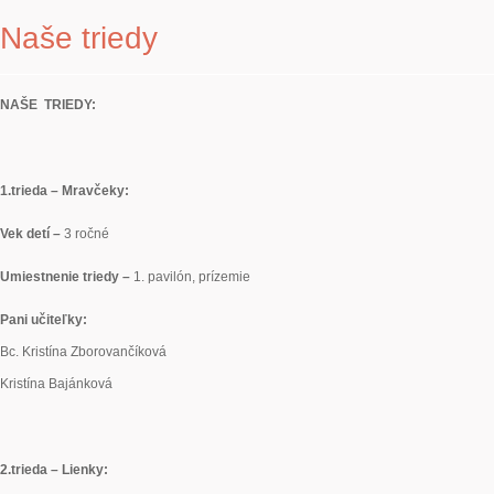
Naše triedy
NAŠE TRIEDY:
1.trieda – Mravčeky:
Vek detí –
3 ročné
Umiestnenie triedy –
1. pavilón, prízemie
Pani učiteľky:
Bc. Kristína Zborovančíková
Kristína Bajánková
2.
trieda – Lienky: