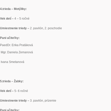
4.
trieda – Motýliky:
Vek detí –
4 – 5 ročné
Umiestnenie triedy –
2. pavilón, 2. poschodie
Pani učiteľky:
PaedDr. Erika Pratáková
Mgr. Daniela Zemanová
Ivana Smetanová
5.
trieda – Žabky:
Vek detí –
5- 6 ročné
Umiestnenie triedy –
3. pavilón, prízemie
Pani učiteľky: