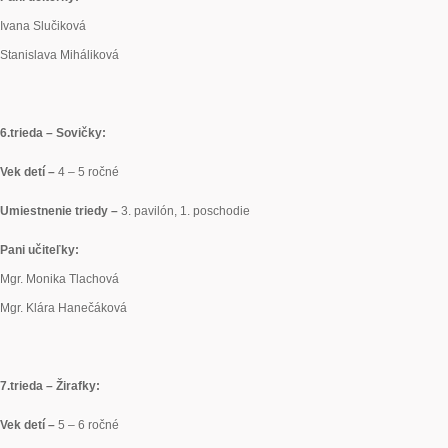
Ivana Slučiková
Stanislava Miháliková
6.
trieda – Sovičky:
Vek detí –
4 – 5 ročné
Umiestnenie triedy –
3. pavilón, 1. poschodie
Pani učiteľky:
Mgr. Monika Tlachová
Mgr. Klára Hanečáková
7.
trieda – Žirafky:
Vek detí –
5 – 6 ročné