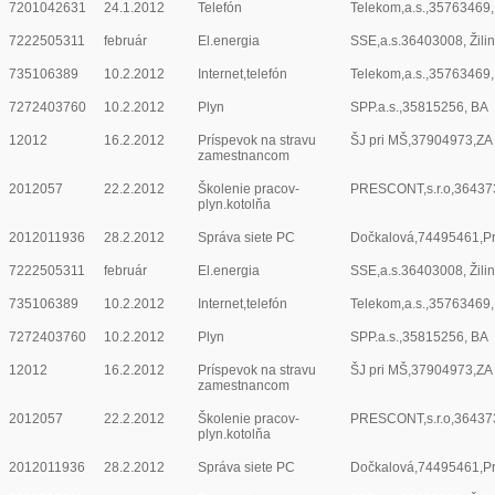
7201042631
24.1.2012
Telefón
Telekom,a.s.,35763469
7222505311
február
El.energia
SSE,a.s.36403008, Žili
735106389
10.2.2012
Internet,telefón
Telekom,a.s.,35763469
7272403760
10.2.2012
Plyn
SPP.a.s.,35815256, BA
12012
16.2.2012
Príspevok na stravu
ŠJ pri MŠ,37904973,ZA
zamestnancom
2012057
22.2.2012
Školenie pracov-
PRESCONT,s.r.o,36437
plyn.kotolňa
2012011936
28.2.2012
Správa siete PC
Dočkalová,74495461,P
7222505311
február
El.energia
SSE,a.s.36403008, Žili
735106389
10.2.2012
Internet,telefón
Telekom,a.s.,35763469
7272403760
10.2.2012
Plyn
SPP.a.s.,35815256, BA
12012
16.2.2012
Príspevok na stravu
ŠJ pri MŠ,37904973,ZA
zamestnancom
2012057
22.2.2012
Školenie pracov-
PRESCONT,s.r.o,36437
plyn.kotolňa
2012011936
28.2.2012
Správa siete PC
Dočkalová,74495461,P