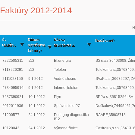
Faktúry 2012-2014
H
Č.
Dátum
Názov,
Dodávateľ:
faktúry:
doručenia
druh tovaru:
faktúry:
7222505311
I/12
El.energia
SSE,a.s.36403008, Žili
7113226291
I/12
Telefón
Telekom,a.s.,35763469
2111028156
9.1.2012
Vodné,stočné
SVaK,a.s.,36672297, Z
4734095916
9.1.2012
Internet,telefón
Telekom,a.s.,35763469
7237390921
10.1.2012
Plyn
SPP.a.s.,35815256, BA
2012011936
19.1.2012
Správa siete PC
Dočkalová,74495461,P
21200577
24.1.2012
Pedagog.diagnostika
RAABE,35908718
I/12
10120042
24.1.2012
Výmena živice
Gastrolux,s.r.o.,364131