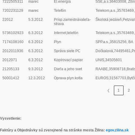
7222505311
marec
El.energia
SSE,a.s.36403008, Žili
7202231129
marec
Telefón
Telekom,a.s.,35763469
22012
5.3.2012
Prísp.zamestnávateľa-
Školská jedáleň,Petzva
strava
5736102923
6.3.2012
Internet,telefón
Telekom,a.s.,35763469
7174108160
6.3.2012
Plyn
SPP.a.s.,35815256, BA
2012011936
6.3.2012
Správa siete PC
Dočkalová,74495461,P
2012071
6.3.2012
Kopírovací papier
UNIS,34505601
21205133
9.3.2012
Dieťa a jeho svet
RAABE,35908718,Brati
50001412
12.3.2012
Oprava plyn.kotla
EUROS,31567703,Bytči
❮
1
2
Vysvetlenie:
Faktúry a Objednávky sú zverejnené na stránke mesta Žilina:
egov.zilina.sk